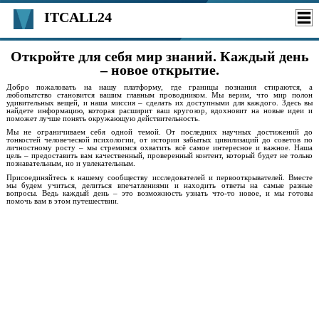
ITCALL24
Откройте для себя мир знаний. Каждый день
– новое открытие.
Добро пожаловать на нашу платформу, где границы познания стираются, а
любопытство становится вашим главным проводником. Мы верим, что мир полон
удивительных вещей, и наша миссия – сделать их доступными для каждого. Здесь вы
найдете информацию, которая расширит ваш кругозор, вдохновит на новые идеи и
поможет лучше понять окружающую действительность.
Мы не ограничиваем себя одной темой. От последних научных достижений до
тонкостей человеческой психологии, от истории забытых цивилизаций до советов по
личностному росту – мы стремимся охватить всё самое интересное и важное. Наша
цель – предоставить вам качественный, проверенный контент, который будет не только
познавательным, но и увлекательным.
Присоединяйтесь к нашему сообществу исследователей и первооткрывателей. Вместе
мы будем учиться, делиться впечатлениями и находить ответы на самые разные
вопросы. Ведь каждый день – это возможность узнать что-то новое, и мы готовы
помочь вам в этом путешествии.